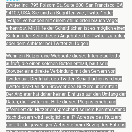
Twitter Inc., 795 Folsom St., Suite 600, San Francisco, CA
94107, USA. Sie sind an Begriffen wie „Twitter“ oder
„Folge“, verbunden mit einem stillisierten blauen Vogel
erkennbar. Mit Hilfe der Schaltflächen ist es möglich einen
Beitrag oder Seite dieses Angebotes bei Twitter zu teilen
oder dem Anbieter bei Twitter zu folgen.
Wenn ein Nutzer eine Webseite dieses Internetauftritts
aufruft, die einen solchen Button enthält, baut sein
Browser eine direkte Verbindung mit den Servern von
Twitter auf. Der Inhalt des Twitter-Schaltflächen wird von
Twitter direkt an den Browser des Nutzers übermittelt.
Der Anbieter hat daher keinen Einfluss auf den Umfang der
Daten, die Twitter mit Hilfe dieses Plugins erhebt und
informiert die Nutzer entsprechend seinem Kenntnisstand.
Nach diesem wird lediglich die IP-Adresse des Nutzers
die URL der jeweiligen Webseite beim Bezug des Buttons