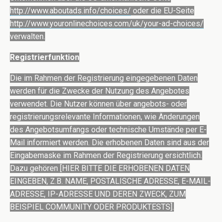
http://www.aboutads.info/choices/
oder die EU-Seite
http://www.youronlinechoices.com/uk/your-ad-choices/
verwalten.
Registrierfunktion
Die im Rahmen der Registrierung eingegebenen Daten
werden für die Zwecke der Nutzung des Angebotes
verwendet. Die Nutzer können über angebots- oder
registrierungsrelevante Informationen, wie Änderungen
des Angebotsumfangs oder technische Umstände per E-
Mail informiert werden. Die erhobenen Daten sind aus der
Eingabemaske im Rahmen der Registrierung ersichtlich.
Dazu gehören [HIER BITTE DIE ERHOBENEN DATEN
EINGEBEN, Z.B. NAME, POSTALISCHE ADRESSE, E-MAIL-
ADRESSE, IP-ADRESSE UND DEREN ZWECK, ZUM
BEISPIEL COMMUNITY ODER PRODUKTESTS].