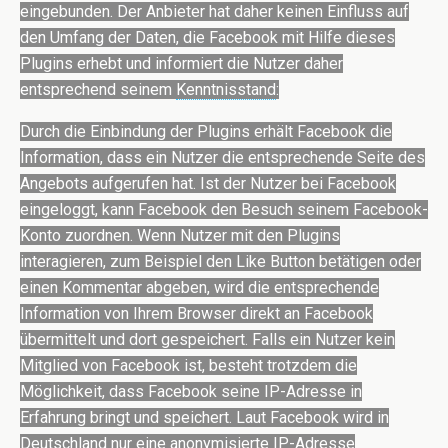
eingebunden. Der Anbieter hat daher keinen Einfluss auf
den Umfang der Daten, die Facebook mit Hilfe dieses
Plugins erhebt und informiert die Nutzer daher
entsprechend seinem
Kenntnisstand
:
Durch die Einbindung der Plugins erhält Facebook die
Information, dass ein Nutzer die entsprechende Seite des
Angebots aufgerufen hat. Ist der Nutzer bei Facebook
eingeloggt, kann Facebook den Besuch seinem Facebook-
Konto zuordnen. Wenn Nutzer mit den Plugins
interagieren, zum Beispiel den Like Button betätigen oder
einen Kommentar abgeben, wird die entsprechende
Information von Ihrem Browser direkt an Facebook
übermittelt und dort gespeichert. Falls ein Nutzer kein
Mitglied von Facebook ist, besteht trotzdem die
Möglichkeit, dass Facebook seine IP-Adresse in
Erfahrung bringt und speichert. Laut Facebook wird in
Deutschland nur eine anonymisierte IP-Adresse