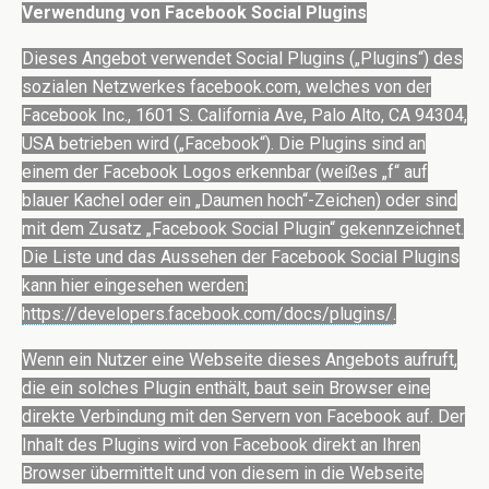
Verwendung von Facebook Social Plugins
Dieses Angebot verwendet Social Plugins („Plugins“) des
sozialen Netzwerkes facebook.com, welches von der
Facebook Inc., 1601 S. California Ave, Palo Alto, CA 94304,
USA betrieben wird („Facebook“). Die Plugins sind an
einem der Facebook Logos erkennbar (weißes „f“ auf
blauer Kachel oder ein „Daumen hoch“-Zeichen) oder sind
mit dem Zusatz „Facebook Social Plugin“ gekennzeichnet.
Die Liste und das Aussehen der Facebook Social Plugins
kann hier eingesehen werden:
https://developers.facebook.com/docs/plugins/
.
Wenn ein Nutzer eine Webseite dieses Angebots aufruft,
die ein solches Plugin enthält, baut sein Browser eine
direkte Verbindung mit den Servern von Facebook auf. Der
Inhalt des Plugins wird von Facebook direkt an Ihren
Browser übermittelt und von diesem in die Webseite