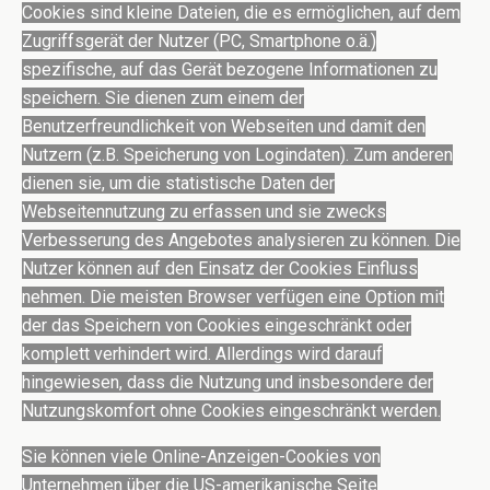
Cookies sind kleine Dateien, die es ermöglichen, auf dem
Zugriffsgerät der Nutzer (PC, Smartphone o.ä.)
spezifische, auf das Gerät bezogene Informationen zu
speichern. Sie dienen zum einem der
Benutzerfreundlichkeit von Webseiten und damit den
Nutzern (z.B. Speicherung von Logindaten). Zum anderen
dienen sie, um die statistische Daten der
Webseitennutzung zu erfassen und sie zwecks
Verbesserung des Angebotes analysieren zu können. Die
Nutzer können auf den Einsatz der Cookies Einfluss
nehmen. Die meisten Browser verfügen eine Option mit
der das Speichern von Cookies eingeschränkt oder
komplett verhindert wird. Allerdings wird darauf
hingewiesen, dass die Nutzung und insbesondere der
Nutzungskomfort ohne Cookies eingeschränkt werden.
Sie können viele Online-Anzeigen-Cookies von
Unternehmen über die US-amerikanische Seite