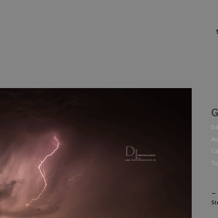
G
Da
Au
Ca
Ta
← 
St