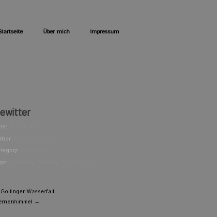
Startseite
Über mich
Impressum
ewitter
te:
8. Juli 2015
thor:
Daniela Lange
tegory:
Allgemein
gs:
Gewitter
,
Kelheim
,
Saal Donau
Gollinger Wasserfall
ernenhimmel →